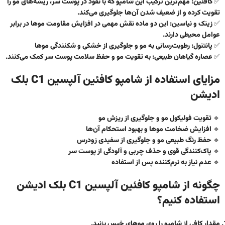
✅
کافئین:
مهم‌ترین ترکیب این شامپو که با نفوذ در پوست سر، ریشه‌های مو را
تقویت کرده و از ضعیف شدن آن‌ها جلوگیری می‌کند.
✅
زینک و نیاسین:
این دو ماده نقش مهمی در افزایش مقاومت موها در برابر
عوامل محیطی دارند.
✅
پانتنول:
رطوبت‌رسانی به مو و جلوگیری از خشکی و شکنندگی موها
✅
عصاره گیاهان طبیعی:
به تقویت مو و حفظ سلامت پوست سر کمک می‌کنند.
مزایای استفاده از شامپو کافئین آلپسین C1 بلک
ادیشن
🔹
تقویت فولیکول مو
و جلوگیری از ریزش مو
🔹
افزایش ضخامت موها
و بهبود استحکام آن‌ها
🔹
حفظ رنگ طبیعی مو
و جلوگیری از سفیدی زودرس
🔹
پاک‌کنندگی قوی
و حذف چربی و آلودگی از پوست سر
🔹
عدم نیاز به نرم‌کننده
پس از استفاده
چگونه از شامپو کافئین آلپسین C1 بلک ادیشن
استفاده کنیم؟
مقدار کافی از شامپو را روی موهای خیس بزنید.