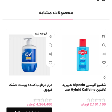
محصولات مشابه
فروخته شده
شامپو آلپسین Alpecin هیبرید
کرم مرطوب کننده پوست خشک
کافئین Hybrid Caffeine ضد
کیووی
ریزش و آبرسان اصل
4,264,400
تومان
2,101,100
تومان