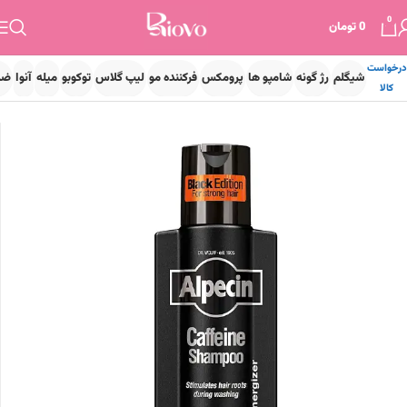
0
0
تومان
درخواست
شیگلم
رژ گونه
شامپو ها
پرومکس
فرکننده مو
لیپ گلاس
توکوبو
میله
آنوا
ضد
کالا
خانه
مراقبت مو
شامپو