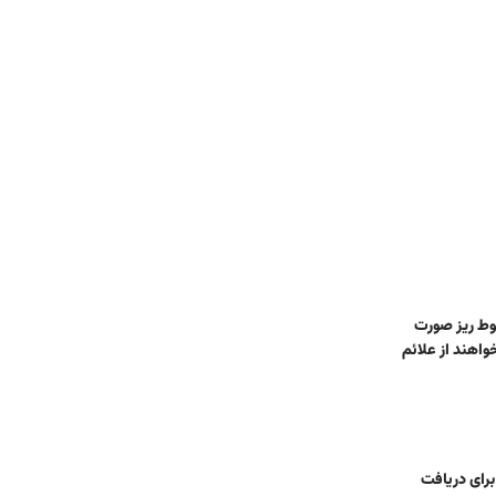
وط ریز صورت
واهند از علائم
رای دریافت