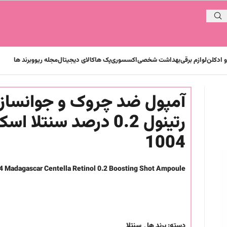
 ادکلن
لوازم برقی
بهداشت شخصی
اکسسوری
پک ها
کالای دیجیتال
مجله ریوو
برند ها
آمپول ضد چروک و جوانساز
رتینول 0.2 درصد سنتلا ا
1004
 Madagascar Centella Retinol 0.2 Boosting Shot Ampoule
دسته:
برند ها
,
سنتلا