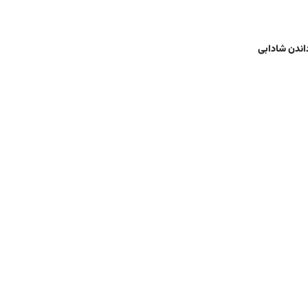
ت و بازگرداندن شادابی