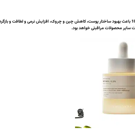
استفاده منظم از آمپول ضد چروک و جوانساز رتینول 0.2 درصد سنتلا اسکین 1004 باعث بهبود ساختار پوست، کاهش چین و چروک، افزایش نرمی و لطاف
فت سایر محصولات مراقبتی خواهد بود.