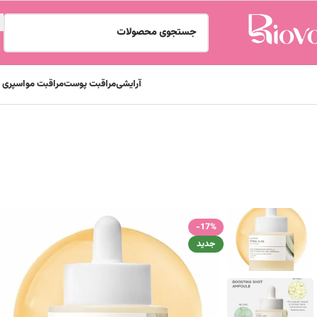
آرایشی
مراقبت پوست
مراقبت مو
اسپری و
خانه
برند ها
آمپول ضد چروک و جوانساز رتینول 0.2 درصد سنتلا اسکین 1004
-17%
جدید