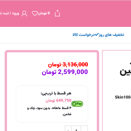
0
0
تومان
ورود / ثبت نا
تخفیف های روز
درخواست کالا
3,136,000
تومان
سکین
2,599,000
تومان
هر قسط با ترب‌پی:
Skin1004
649,750
تومان
۴ قسط ماهانه. بدون سود، چک و
ضامن.