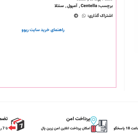
برچسب:
Centella
,
آمپول
,
سنتلا
اشتراک گذاری:
راهنمای خرید سایت ریوو
پرداخت امن
تضمی
هر روز از ساعت 9 تا ساعت 18 پاسخگو
امکان پرداخت انلاین امن زرین پال
تا 7 روز تضمین بازگشت کالا