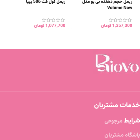
ریمل حجم دهنده بی یو مدل
ریمل فول فت 506 پیپا
Volume Now
1,357,300
تومان
1,077,700
تومان
خدمات مشتریان
شرایط
مرجوعی
باشگاه مشتریان