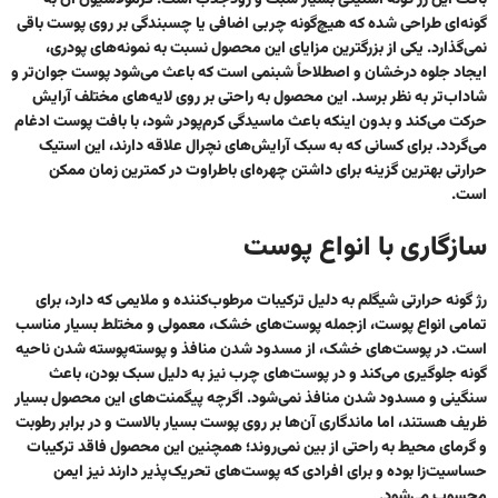
بافت این رژ گونه استیکی بسیار سبک و زودجذب است. فرمولاسیون آن به
گونه‌ای طراحی شده که هیچ‌گونه چربی اضافی یا چسبندگی بر روی پوست باقی
نمی‌گذارد. یکی از بزرگترین مزایای این محصول نسبت به نمونه‌های پودری،
ایجاد جلوه درخشان و اصطلاحاً شبنمی است که باعث می‌شود پوست جوان‌تر و
شاداب‌تر به نظر برسد. این محصول به راحتی بر روی لایه‌های مختلف آرایش
حرکت می‌کند و بدون اینکه باعث ماسیدگی کرم‌پودر شود، با بافت پوست ادغام
می‌گردد. برای کسانی که به سبک آرایش‌های نچرال علاقه دارند، این استیک
حرارتی بهترین گزینه برای داشتن چهره‌ای باطراوت در کمترین زمان ممکن
است.
سازگاری با انواع پوست
رژ گونه حرارتی شیگلم به دلیل ترکیبات مرطوب‌کننده و ملایمی که دارد، برای
تمامی انواع پوست، ازجمله پوست‌های خشک، معمولی و مختلط بسیار مناسب
است. در پوست‌های خشک، از مسدود شدن منافذ و پوسته‌پوسته شدن ناحیه
گونه جلوگیری می‌کند و در پوست‌های چرب نیز به دلیل سبک بودن، باعث
سنگینی و مسدود شدن منافذ نمی‌شود. اگرچه پیگمنت‌های این محصول بسیار
ظریف هستند، اما ماندگاری آن‌ها بر روی پوست بسیار بالاست و در برابر رطوبت
و گرمای محیط به راحتی از بین نمی‌روند؛ همچنین این محصول فاقد ترکیبات
حساسیت‌زا بوده و برای افرادی که پوست‌های تحریک‌پذیر دارند نیز ایمن
محسوب می‌شود.