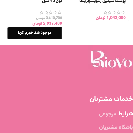
پوست سیمپل (مویسچرینگ
اون 40 میل
حجم ۱۵۰m)
1,042,000
تومان
3,610,700
تومان
2,937,400
تومان
موجود شد خبرم کن!
خدمات مشتریان
شرایط
مرجوعی
باشگاه مشتریان