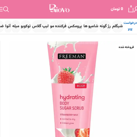
0
0
تومان
درخواست
شیگلم
رژ گونه
شامپو ها
پرومکس
فرکننده مو
لیپ گلاس
توکوبو
میله
آنوا
ضد
کالا
خانه
پوست
مراقبت پوست
آبرسان
فروخته شده