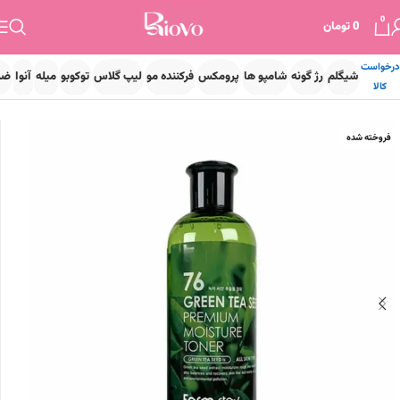
0
0
تومان
درخواست
شیگلم
رژ گونه
شامپو ها
پرومکس
فرکننده مو
لیپ گلاس
توکوبو
میله
آنوا
ضد
کالا
خانه
پوست
پاک کننده صورت
تونر و تونیک
فروخته شده