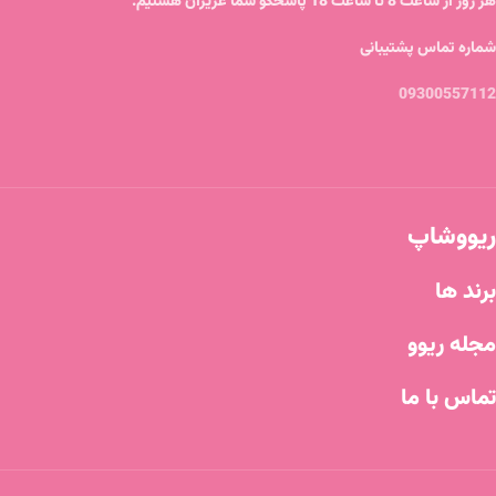
هر روز از ساعت 8 تا ساعت 18 پاسخگو شما عزیزان هستیم.
شماره تماس پشتیبانی
09300557112
ریووشاپ
برند ها
مجله ریوو
تماس با ما