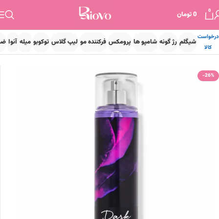
0
0
تومان
درخواست
شیگلم
رژ گونه
شامپو ها
پرومکس
فرکننده مو
لیپ گلاس
توکوبو
میله
آنوا
ضد
کالا
خانه
برند ها
بث اند بادی
-26%