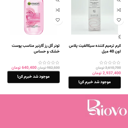
کرم ترمیم کننده سیکالفیت پلاس
تونر گل رز گارنیر مناسب پوست
اون 40 میل
خشک و حساس
640,400
تومان
3,610,700
تومان
982,500
تومان
2,937,400
تومان
موجود شد خبرم کن!
موجود شد خبرم کن!