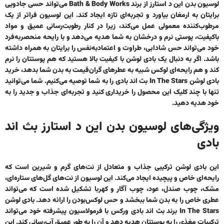
لوسیون بدن این د استارز از برند Bath & Body Works
می‌تواند حسی جادویی
برایتان به ارمغان بیاورد و تجربه‌ای تازه ایجاد کند. این لوسیون فراتر از یک
مرطوب‌کننده معمولی عمل می‌کند، زیرا در کنار رطوبت‌رسانی عمیق و مواد
باکیفیت، پوستی نرم و درخشان به شما هدیه می‌دهد و با رایحه منحصربه‌فرد
خود می‌تواند حس شادابی، طراوت و اعتماد‌به‌نفس را برایتان به همراه داشته
باشد. اگر به دنبال یک بادی لوشن با کیفیت بالا هستید که هم پوستتان را نرم
کند و هم رایحه‌ای لوکس شبیه به عطرهای گران‌قیمت به بدن شما بدهد،
خرید
بادی لوشن In The Stars بث اند بادی
را به شما توصیه می‌کنیم. شما می‌توانید
تنها با چند کلیک این محصول را خریداری کنید و تجربه‌ای جذاب و جدید را به
خود هدیه دهید.
ویژگی‌های لوسیون بدن این د استارز بث اند
بادی
این بادی لوشن ترکیبی جذاب و متعادل از نت‌های گرم و شیرین است که
رایحه‌ای خاص و پیچیده ایجاد می‌کند. این لوسیون از نت‌های گل‌های ستاره‌ای،
مشک، چوب صندل، عود، چوب آگار و کهربا تشکیل شده است که می‌تواند
عطری خاص را به بدن شما ببخشد و حس لوکس‌بودن را ارائه دهد. ب
ادی لوشن
In The Stars برند بث اند بادی ورکس
با فرمولاسیون پیشرفته خود می‌تواند
ترکیبات مغذی را به پوستتان هدیه دهد و آن را به طور عمیق آب‌رسانی کند. این