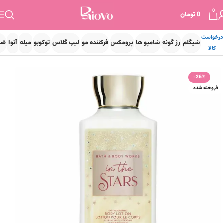
0
0
تومان
درخواست
شیگلم
رژ گونه
شامپو ها
پرومکس
فرکننده مو
لیپ گلاس
توکوبو
میله
آنوا
ضد
کالا
خانه
برند ها
بث اند بادی
-26%
فروخته شده