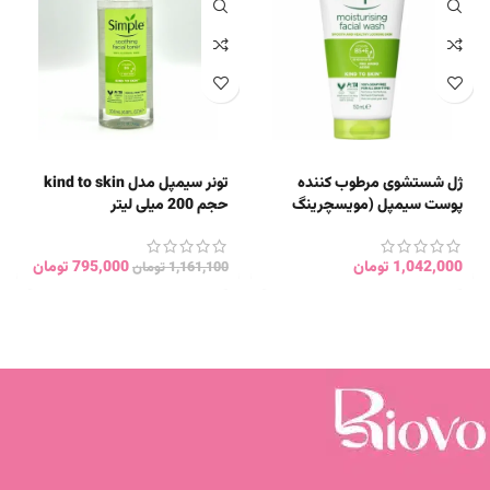
ژل شستشوی مرطوب کننده
تونر سیمپل مدل kind to skin
پوست سیمپل (مویسچرینگ
حجم 200 میلی لیتر
حجم ۱۵۰m)
1,042,000
تومان
795,000
تومان
1,161,100
تومان