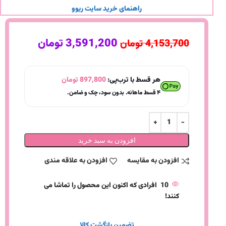
راهنمای خرید سایت ریوو
3,591,200
تومان
4,153,700
تومان
هر قسط با ترب‌پی:
897,800
تومان
۴ قسط ماهانه. بدون سود، چک و ضامن.
افزودن به سبد خرید
افزودن به مقایسه
افزودن به علاقه مندی
10
افرادی که اکنون این محصول را تماشا می
کنند!
تضمین بازگشت کالا