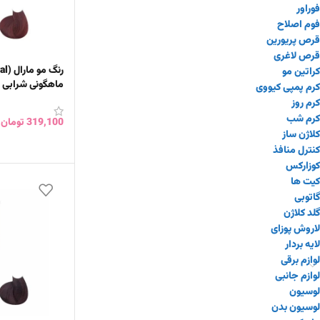
فوراور
فوم اصلاح
قرص پریورین
قرص لاغری
کراتین مو
ماهگونی شرابی حجم 100 م
کرم پمپی کیووی
کرم روز
کرم شب
319,100
تومان
کلاژن ساز
افزودن به سبد 
کنترل منافذ
کوزارکس
کیت ها
گاتوبی
گلد کلاژن
لاروش پوزای
لایه بردار
لوازم برقی
لوازم جانبی
لوسیون
لوسیون بدن