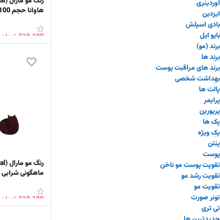
اوردینری
هاوانا حجم 100 میلی لیتر
ایزدین
بادی اسپلش
بایو ایل
319,100
تومان
برند (مو)
افزودن به سبد 
برند ها
برند های مراقبت پوست
بهداشت شخصی
پالت ها
پرایمر
پریورین
پک ها
پک ویژه
پنتن
پوست
تقویت پوست مو ناخن
تقویت رشد مو
میلی‌لیتر
تقویت مو
تونر صورت
319,100
تومان
تی تری
افزودن به سبد 
جدیدترین ها