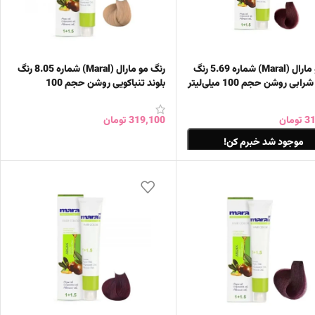
رنگ مو مارال (Maral) شماره 5.69 رنگ
رنگ مو مارال (Maral) شماره 8.05 رنگ
ابی روشن حجم 100 میلی‌لیتر
بلوند تنباکویی روشن حجم 100
میلی‌لیتر
31
تومان
319,100
تومان
افزودن به سبد خرید
موجود شد خبرم کن!
ات بیشتر