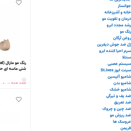
جوانساز
خانه و آشپزخانه
درمان و تقویت مو
رشد مجدد ابرو
رنگ مو
روغن آرگان
ژل ضد جوش دیفرین
سرم احیا کننده ابرو
سنتلا
سیستم عصبی
شنی ماسه ای حجم 100 میلی
سینت ایوز St.ives
شامپو آلپسین
شامپو بدن
319,100
تومان
شامپو خشک
افزودن به سبد 
ضد پف و تیرگی
ضد تعریق
ضد چین و چروک
ضد ریزش مو
عروسک ها
فریمن