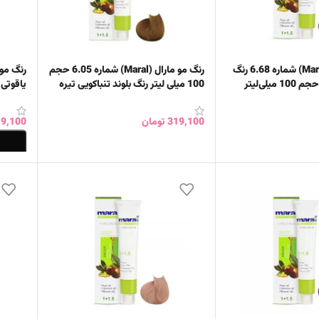
رنگ مو مارال (Maral) شماره 6.68 رنگ
رنگ مو مارال (Maral) شماره 6.05 حجم
یلی‌لیتر
100 میلی لیتر رنگ بلوند تنباکویی تیره
یاقوتی شر
319,100
تومان
9,100
خرید
افزودن به سبد خرید
اطلاع