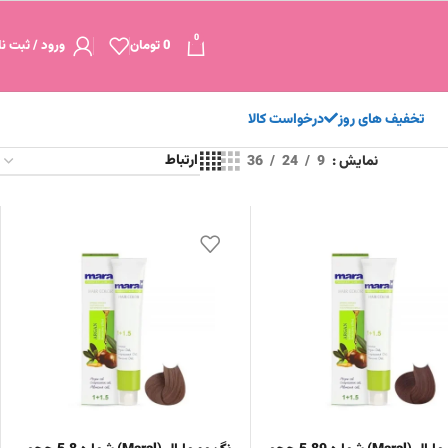
0
0
تومان
ورود / ثبت نا
تخفیف های روز
درخواست کالا
نمایش
9
24
36