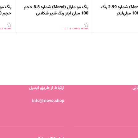
رنگ مو مارال (Maral) شماره 2.99 رنگ
رنگ مو مارال (Maral) شماره 8.8 حجم
100 میلی‌ لیتر رنگ شیر شکلاتی
حجم 100 میلی لیتر رنگ شرابی تیره
319,100
تومان
9,100
خرید
افزودن به سبد خرید
افزود
نی
ارتباط از طریق ایمیل
info@riovo.shop