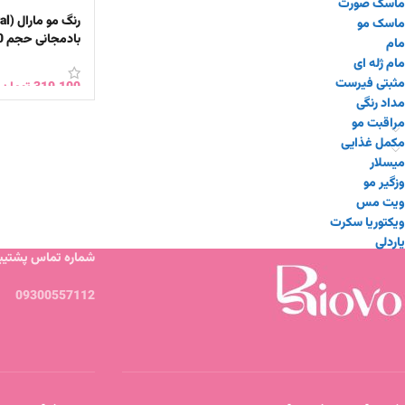
ماسک صورت
ماسک مو
بادمجانی حجم 100 میلی‌لیتر
مام
مام ژله ای
مثبتی فیرست
319,100
تومان
مداد رنگی
افزودن به سبد 
مراقبت مو
مکمل غذایی
میسلار
وزگیر مو
ویت مس
ویکتوریا سکرت
یاردلی
شماره تماس پشتیبا
09300557112