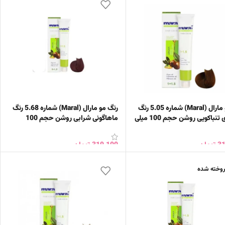
رنگ مو مارال (Maral) شماره 5.05 رنگ
رنگ مو مارال (Maral) شماره 5.68 رنگ
قهوه ای تنباکویی روشن حجم 100 میلی
ماهاگونی شرابی روشن حجم 100
میلی‌لیتر
31
تومان
319,100
تومان
ن به سبد خرید
افزودن به سبد خرید
وخته شده